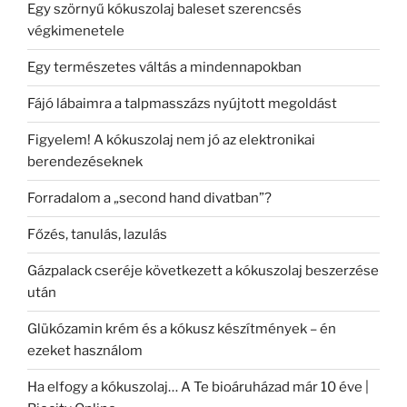
Egy szörnyű kókuszolaj baleset szerencsés
végkimenetele
Egy természetes váltás a mindennapokban
Fájó lábaimra a talpmasszázs nyújtott megoldást
Figyelem! A kókuszolaj nem jó az elektronikai
berendezéseknek
Forradalom a „second hand divatban”?
Főzés, tanulás, lazulás
Gázpalack cseréje következett a kókuszolaj beszerzése
után
Glükózamin krém és a kókusz készítmények – én
ezeket használom
Ha elfogy a kókuszolaj… A Te bioáruházad már 10 éve |