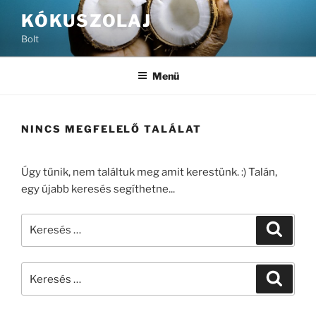
Tartalomhoz
KÓKUSZOLAJ
Bolt
Menü
NINCS MEGFELELŐ TALÁLAT
Úgy tűnik, nem találtuk meg amit kerestünk. :) Talán,
egy újabb keresés segíthetne...
Keresés
Keresé
a
következő
Keresés
kifejezésre:
Keresé
a
következő