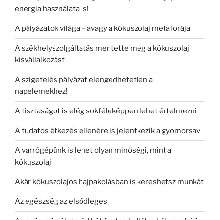
energia használata is!
A pályázatok világa – avagy a kókuszolaj metaforája
A székhelyszolgáltatás mentette meg a kókuszolaj
kisvállalkozást
A szigetelés pályázat elengedhetetlen a
napelemekhez!
A tisztaságot is elég sokféleképpen lehet értelmezni
A tudatos étkezés ellenére is jelentkezik a gyomorsav
A varrógépünk is lehet olyan minőségi, mint a
kókuszolaj
Akár kókuszolajos hajpakolásban is kereshetsz munkát
Az egészség az elsődleges