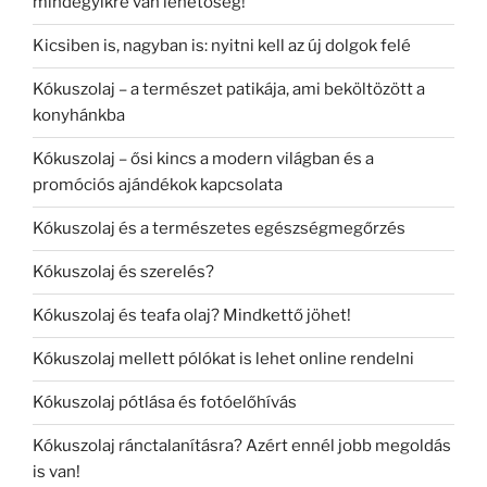
mindegyikre van lehetőség!
Kicsiben is, nagyban is: nyitni kell az új dolgok felé
Kókuszolaj – a természet patikája, ami beköltözött a
konyhánkba
Kókuszolaj – ősi kincs a modern világban és a
promóciós ajándékok kapcsolata
Kókuszolaj és a természetes egészségmegőrzés
Kókuszolaj és szerelés?
Kókuszolaj és teafa olaj? Mindkettő jöhet!
Kókuszolaj mellett pólókat is lehet online rendelni
Kókuszolaj pótlása és fotóelőhívás
Kókuszolaj ránctalanításra? Azért ennél jobb megoldás
is van!