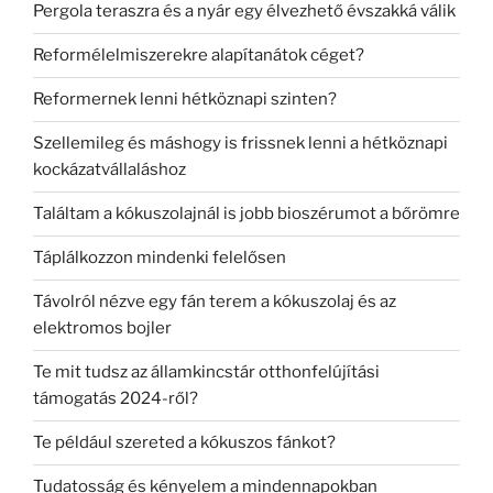
Pergola teraszra és a nyár egy élvezhető évszakká válik
Reformélelmiszerekre alapítanátok céget?
Reformernek lenni hétköznapi szinten?
Szellemileg és máshogy is frissnek lenni a hétköznapi
kockázatvállaláshoz
Találtam a kókuszolajnál is jobb bioszérumot a bőrömre
Táplálkozzon mindenki felelősen
Távolról nézve egy fán terem a kókuszolaj és az
elektromos bojler
Te mit tudsz az államkincstár otthonfelújítási
támogatás 2024-ről?
Te például szereted a kókuszos fánkot?
Tudatosság és kényelem a mindennapokban