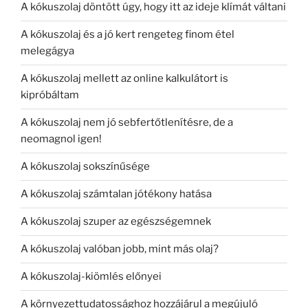
A kókuszolaj döntött úgy, hogy itt az ideje klímát váltani
A kókuszolaj és a jó kert rengeteg finom étel
melegágya
A kókuszolaj mellett az online kalkulátort is
kipróbáltam
A kókuszolaj nem jó sebfertőtlenítésre, de a
neomagnol igen!
A kókuszolaj sokszínűsége
A kókuszolaj számtalan jótékony hatása
A kókuszolaj szuper az egészségemnek
A kókuszolaj valóban jobb, mint más olaj?
A kókuszolaj-kiömlés előnyei
A környezettudatossághoz hozzájárul a megújuló