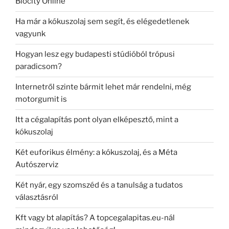
Biocity Online
Ha már a kókuszolaj sem segít, és elégedetlenek
vagyunk
Hogyan lesz egy budapesti stúdióból trópusi
paradicsom?
Internetről szinte bármit lehet már rendelni, még
motorgumit is
Itt a cégalapítás pont olyan elképesztő, mint a
kókuszolaj
Két euforikus élmény: a kókuszolaj, és a Méta
Autószerviz
Két nyár, egy szomszéd és a tanulság a tudatos
választásról
Kft vagy bt alapítás? A topcegalapitas.eu-nál