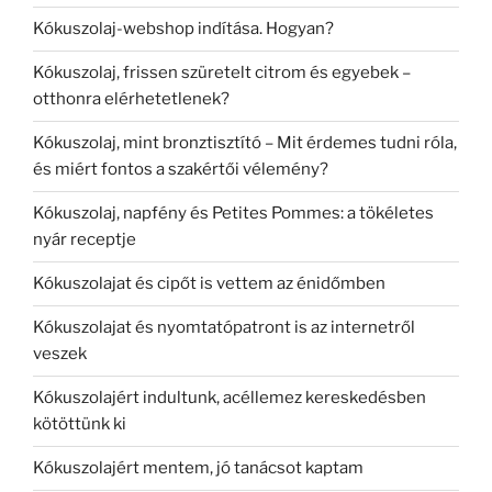
Kókuszolaj-webshop indítása. Hogyan?
Kókuszolaj, frissen szüretelt citrom és egyebek –
otthonra elérhetetlenek?
Kókuszolaj, mint bronztisztító – Mit érdemes tudni róla,
és miért fontos a szakértői vélemény?
Kókuszolaj, napfény és Petites Pommes: a tökéletes
nyár receptje
Kókuszolajat és cipőt is vettem az énidőmben
Kókuszolajat és nyomtatópatront is az internetről
veszek
Kókuszolajért indultunk, acéllemez kereskedésben
kötöttünk ki
Kókuszolajért mentem, jó tanácsot kaptam