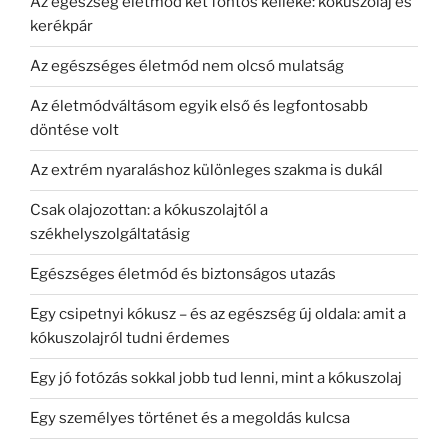
Az egészség életmód két fontos kelléke: kókuszolaj és
kerékpár
Az egészséges életmód nem olcsó mulatság
Az életmódváltásom egyik első és legfontosabb
döntése volt
Az extrém nyaraláshoz különleges szakma is dukál
Csak olajozottan: a kókuszolajtól a
székhelyszolgáltatásig
Egészséges életmód és biztonságos utazás
Egy csipetnyi kókusz – és az egészség új oldala: amit a
kókuszolajról tudni érdemes
Egy jó fotózás sokkal jobb tud lenni, mint a kókuszolaj
Egy személyes történet és a megoldás kulcsa