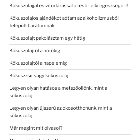
Kókuszolajjal és vitorlázással a testi-lelki egészségért!
Kókuszolajos ajándékot adtam az alkoholizmusból
felépült barátomnak
Kókuszolajt pakolásztam egy hétig
Kókuszolajtól a hűtőkig
Kókuszolajtól a napelemig
Kókuszzsír vagy kókuszolaj
Legyen olyan hatásos a metszőollónk, mint a
kókuszolaj
Legyen olyan újszerű az okosotthonunk, mint a
kókuszolaj
Már megint mit olvasol?