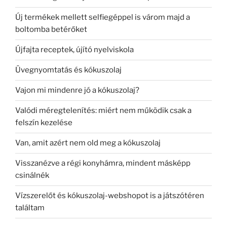
Új termékek mellett selfiegéppel is várom majd a
boltomba betérőket
Újfajta receptek, újító nyelviskola
Üvegnyomtatás és kókuszolaj
Vajon mi mindenre jó a kókuszolaj?
Valódi méregtelenítés: miért nem működik csak a
felszín kezelése
Van, amit azért nem old meg a kókuszolaj
Visszanézve a régi konyhámra, mindent másképp
csinálnék
Vízszerelőt és kókuszolaj-webshopot is a játszótéren
találtam