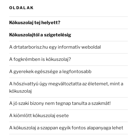
kifejezésre:
OLDALAK
Kókuszolaj tej helyett?
Kókuszolajtól a szigetelésig
A drtatarborisz.hu egy informatív weboldal
A fogkrémben is kókuszolaj?
A gyerekek egészsége a legfontosabb
A hőszivattyú úgy megváltoztatta az életemet, mint a
kókuszolaj
A jó szaki bizony nem tegnap tanulta a szakmát!
A kiömlött kókuszolaj esete
A kókuszolaj a szappan egyik fontos alapanyaga lehet