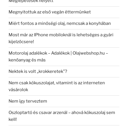
Meglepetések helyett
Megnyitottuk az első vegán éttermünket
Miért fontos a minőségi olaj, nemcsak a konyhában
Most már az IPhone mobiloknál is lehetséges a gyári
kijelzőcsere!
Motorolaj adalékok – Adalékok | Olajwebshop.hu –
kenőanyag és más
Nektek is volt „krokkeretek”?
Nem csak kókuszolajat, vitamint is az interneten
vásárolok
Nem így terveztem
Oszloptartó és csavar arzenál – ahová kókuszolaj sem
kell!